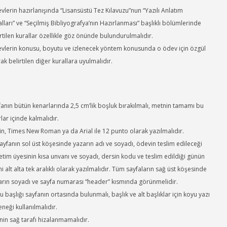
lerin hazırlanışında “Lisansüstü Tez Kılavuzu”nun “Yazılı Anlatım
lları” ve “Seçilmiş Bibliyografya’nın Hazırlanması” başlıklı bölümlerinde
rtilen kurallar özellikle göz önünde bulundurulmalıdır.
vlerin konusu, boyutu ve izlenecek yöntem konusunda o ödev için özgül
ak belirtilen diğer kurallara uyulmalıdır.
fanın bütün kenarlarında 2,5 cm’lik boşluk bırakılmalı, metnin tamamı bu
rlar içinde kalmalıdır.
in, Times New Roman ya da Arial ile 12 punto olarak yazılmalıdır.
sayfanın sol üst köşesinde yazarın adı ve soyadı, ödevin teslim edileceği
etim üyesinin kısa unvanı ve soyadı, dersin kodu ve teslim edildiği günün
hi alt alta tek aralıklı olarak yazılmalıdır. Tüm sayfaların sağ üst köşesinde
arın soyadı ve sayfa numarası “header” kısmında görünmelidir.
 başlığı sayfanın ortasında bulunmalı, başlık ve alt başlıklar için koyu yazı
neği kullanılmalıdır.
nin sağ tarafı hizalanmamalıdır.