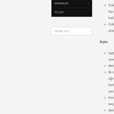
KAYNAKLAR
Ödev
Kura
TEZLER
beli
Öde
olar
Biçim
Say
sını
Met
İlk 
öğr
tari
yaz
Konu
seçe
Met