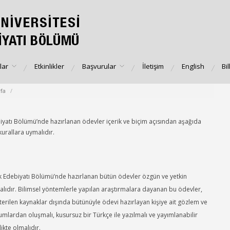
lar
Etkinlikler
Başvurular
İletişim
English
Bi
fa
/
iyatı Bölümü’nde hazırlanan ödevler içerik ve biçim açısından aşağıda
 kurallara uymalıdır.
k Edebiyatı Bölümü’nde hazırlanan bütün ödevler özgün ve yetkin
alıdır. Bilimsel yöntemlerle yapılan araştırmalara dayanan bu ödevler,
terilen kaynaklar dışında bütünüyle ödevi hazırlayan kişiye ait gözlem ve
mlardan oluşmalı, kusursuz bir Türkçe ile yazılmalı ve yayımlanabilir
likte olmalıdır.