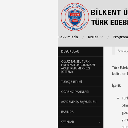
Hakkımızda
Kişiler
Program
Anasay
DUYURULAR
OĞUZ TANSEL TÜRK
EDEBIYATI UYGULAMA VE
Türk Edeb
ARAŞTIRMA MERKEZI
(OTTEM)
belirtilen
TÜRKÇE BİRİMİ
İçerik
ÖĞRENCİ YAYINLARI
Tür
AKADEMİK İŞ BAŞVURUSU
olm
BASINDA
gös
yoru
YAYINLAR
nite