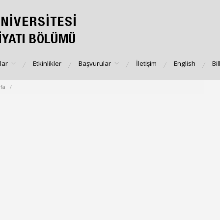
lar
Etkinlikler
Başvurular
İletişim
English
Bi
fa
/