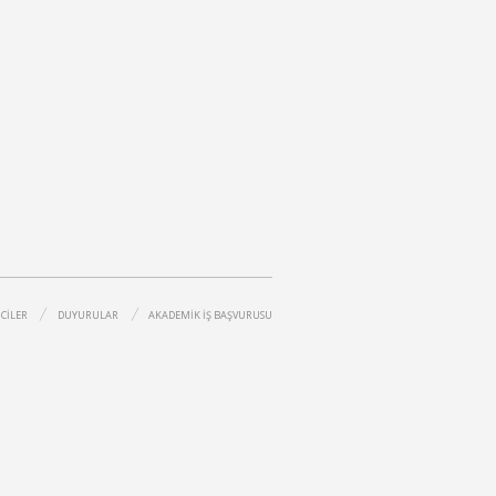
CİLER
DUYURULAR
AKADEMİK İŞ BAŞVURUSU