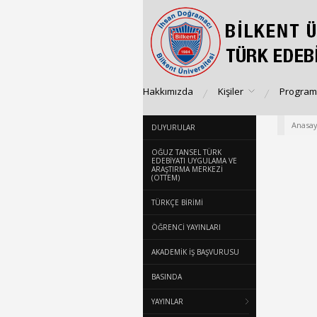
Hakkımızda
Kişiler
Program
Anasay
DUYURULAR
OĞUZ TANSEL TÜRK
EDEBIYATI UYGULAMA VE
ARAŞTIRMA MERKEZI
(OTTEM)
TÜRKÇE BİRİMİ
ÖĞRENCİ YAYINLARI
AKADEMİK İŞ BAŞVURUSU
BASINDA
YAYINLAR