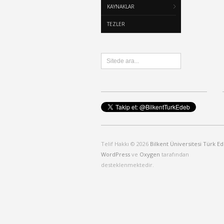
KAYNAKLAR
TEZLER
Telif Hakkı © 2026
Bilkent Üniversitesi Türk Ed
WordPress
ve
Oxygen
tarafından
desteklenmektedir.