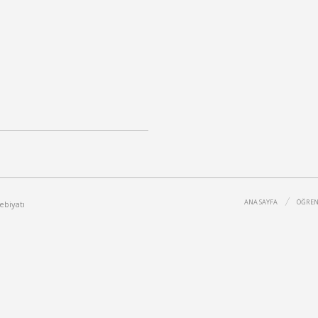
ANA SAYFA
ÖĞREN
ebiyatı