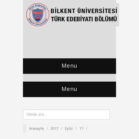
Menu
Menu
Anasayfa
/
2017
/
Eylül
/
17
/