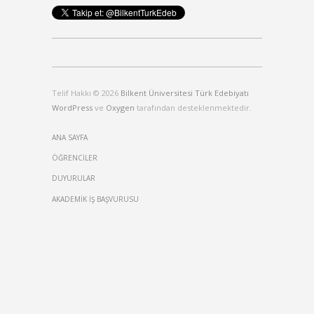
Telif Hakkı © 2026
Bilkent Üniversitesi Türk Edebiyatı
WordPress
ve
Oxygen
tarafından desteklenmektedir.
ANA SAYFA
ÖĞRENCİLER
DUYURULAR
AKADEMİK İŞ BAŞVURUSU