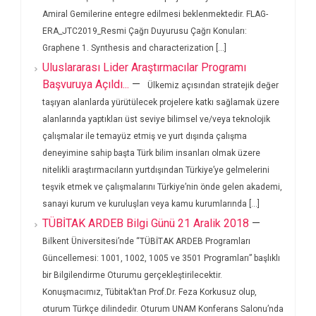
Amiral Gemilerine entegre edilmesi beklenmektedir. FLAG-
ERA_JTC2019_Resmi Çağrı Duyurusu Çağrı Konuları:
Graphene 1. Synthesis and characterization [...]
Uluslararası Lider Araştırmacılar Programı
Başvuruya Açıldı...
—
Ülkemiz açısından stratejik değer
taşıyan alanlarda yürütülecek projelere katkı sağlamak üzere
alanlarında yaptıkları üst seviye bilimsel ve/veya teknolojik
çalışmalar ile temayüz etmiş ve yurt dışında çalışma
deneyimine sahip başta Türk bilim insanları olmak üzere
nitelikli araştırmacıların yurtdışından Türkiye’ye gelmelerini
teşvik etmek ve çalışmalarını Türkiye’nin önde gelen akademi,
sanayi kurum ve kuruluşları veya kamu kurumlarında [...]
TÜBİTAK ARDEB Bilgi Günü 21 Aralik 2018
—
Bilkent Üniversitesi’nde “TÜBİTAK ARDEB Programları
Güncellemesi: 1001, 1002, 1005 ve 3501 Programları” başlıklı
bir Bilgilendirme Oturumu gerçekleştirilecektir.
Konuşmacımız, Tübitak’tan Prof.Dr. Feza Korkusuz olup,
oturum Türkçe dilindedir. Oturum UNAM Konferans Salonu’nda