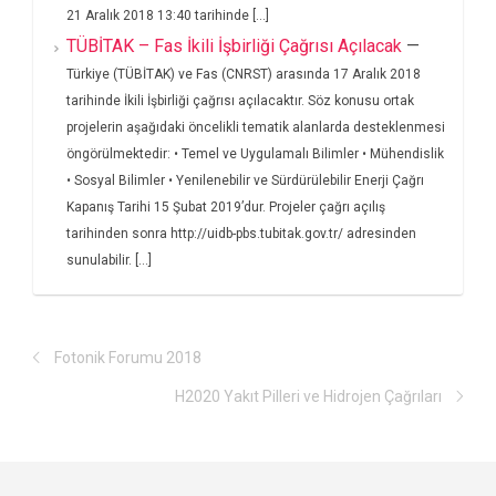
21 Aralık 2018 13:40 tarihinde [...]
TÜBİTAK – Fas İkili İşbirliği Çağrısı Açılacak
—
Türkiye (TÜBİTAK) ve Fas (CNRST) arasında 17 Aralık 2018
tarihinde İkili İşbirliği çağrısı açılacaktır. Söz konusu ortak
projelerin aşağıdaki öncelikli tematik alanlarda desteklenmesi
öngörülmektedir: • Temel ve Uygulamalı Bilimler • Mühendislik
• Sosyal Bilimler • Yenilenebilir ve Sürdürülebilir Enerji Çağrı
Kapanış Tarihi 15 Şubat 2019’dur. Projeler çağrı açılış
tarihinden sonra http://uidb-pbs.tubitak.gov.tr/ adresinden
sunulabilir. [...]
Fotonik Forumu 2018
H2020 Yakıt Pilleri ve Hidrojen Çağrıları