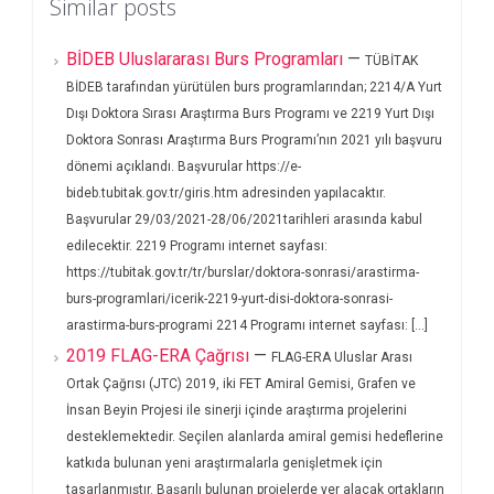
Similar posts
BİDEB Uluslararası Burs Programları
—
TÜBİTAK
BİDEB tarafından yürütülen burs programlarından; 2214/A Yurt
Dışı Doktora Sırası Araştırma Burs Programı ve 2219 Yurt Dışı
Doktora Sonrası Araştırma Burs Programı’nın 2021 yılı başvuru
dönemi açıklandı. Başvurular https://e-
bideb.tubitak.gov.tr/giris.htm adresinden yapılacaktır.
Başvurular 29/03/2021-28/06/2021tarihleri arasında kabul
edilecektir. 2219 Programı internet sayfası:
https://tubitak.gov.tr/tr/burslar/doktora-sonrasi/arastirma-
burs-programlari/icerik-2219-yurt-disi-doktora-sonrasi-
arastirma-burs-programi 2214 Programı internet sayfası: [...]
2019 FLAG-ERA Çağrısı
—
FLAG-ERA Uluslar Arası
Ortak Çağrısı (JTC) 2019, iki FET Amiral Gemisi, Grafen ve
İnsan Beyin Projesi ile sinerji içinde araştırma projelerini
desteklemektedir. Seçilen alanlarda amiral gemisi hedeflerine
katkıda bulunan yeni araştırmalarla genişletmek için
tasarlanmıştır. Başarılı bulunan projelerde yer alacak ortakların