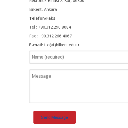
Rektörlük Binası 2. Kat, 06800
Bilkent, Ankara
Telefon/Faks
Tel : +90.312.290 8084
Fax : +90.312.266 4067
E-mail:
tto(at)bilkent.edu.tr