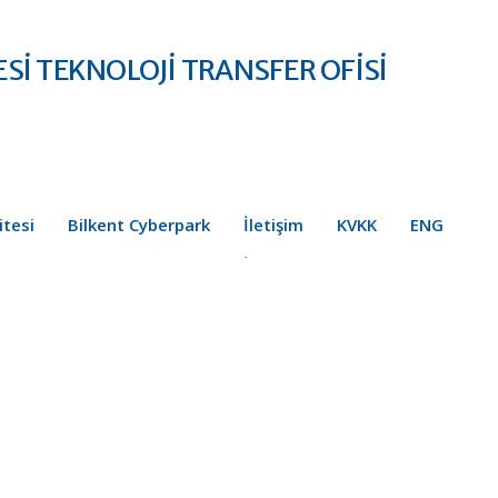
Sİ TEKNOLOJİ TRANSFER OFİSİ
itesi
Bilkent Cyberpark
İletişim
KVKK
ENG
Bu sayfa Google Haritalar'ı doğru şekilde
yükleyemedi.
Bu web sitesi sizin mi?
Tamam