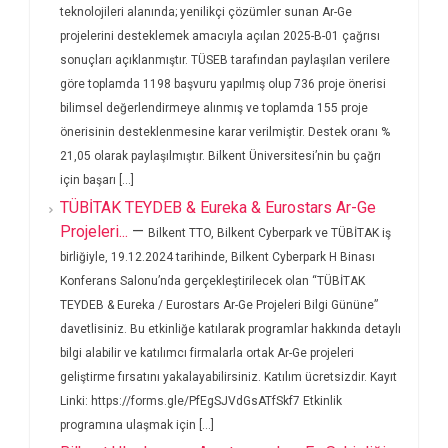
teknolojileri alanında; yenilikçi çözümler sunan Ar-Ge
projelerini desteklemek amacıyla açılan 2025-B-01 çağrısı
sonuçları açıklanmıştır. TÜSEB tarafından paylaşılan verilere
göre toplamda 1198 başvuru yapılmış olup 736 proje önerisi
bilimsel değerlendirmeye alınmış ve toplamda 155 proje
önerisinin desteklenmesine karar verilmiştir. Destek oranı %
21,05 olarak paylaşılmıştır. Bilkent Üniversitesi’nin bu çağrı
için başarı [...]
TÜBİTAK TEYDEB & Eureka & Eurostars Ar-Ge
Projeleri...
—
Bilkent TTO, Bilkent Cyberpark ve TÜBİTAK iş
birliğiyle, 19.12.2024 tarihinde, Bilkent Cyberpark H Binası
Konferans Salonu’nda gerçekleştirilecek olan “TÜBİTAK
TEYDEB & Eureka / Eurostars Ar-Ge Projeleri Bilgi Gününe”
davetlisiniz. Bu etkinliğe katılarak programlar hakkında detaylı
bilgi alabilir ve katılımcı firmalarla ortak Ar-Ge projeleri
geliştirme fırsatını yakalayabilirsiniz. Katılım ücretsizdir. Kayıt
Linki: https://forms.gle/PfEgSJVdGsATfSkf7 Etkinlik
programına ulaşmak için [...]