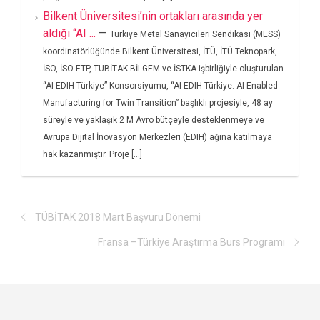
Bilkent Üniversitesi’nin ortakları arasında yer
aldığı “AI ...
—
Türkiye Metal Sanayicileri Sendikası (MESS)
koordinatörlüğünde Bilkent Üniversitesi, İTÜ, İTÜ Teknopark,
İSO, İSO ETP, TÜBİTAK BİLGEM ve İSTKA işbirliğiyle oluşturulan
“AI EDIH Türkiye” Konsorsiyumu, “AI EDIH Türkiye: AI-Enabled
Manufacturing for Twin Transition” başlıklı projesiyle, 48 ay
süreyle ve yaklaşık 2 M Avro bütçeyle desteklenmeye ve
Avrupa Dijital İnovasyon Merkezleri (EDIH) ağına katılmaya
hak kazanmıştır. Proje [...]
TÜBİTAK 2018 Mart Başvuru Dönemi
Fransa –Türkiye Araştırma Burs Programı