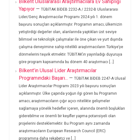
Bilkent Uluslararası Araştırmacılara Ev Sahipliği
Yapıyor
—
TÜBİTAK BİDEB 2232-A / 2232-B Uluslararası
Lider/Genç Araştırmacılar Programı 2024 yılı 1. dönem
başvuru sonuçları açıklanmıştır. Programın amacı; ülkemizin
yetiştirdiği değerler olan, alanlarında yaptıkları üst seviye
bilimsel ve teknolojik çalışmalar ile öne çıkan ve yurt dışında
çalışma deneyimine sahip nitelikli araştırmacıların Türkiye’ye
dönmelerini teşvik etmektir. TÜBİTAK’ın yayınladığı duyuruya
göre program kapsamında bu dönem 40 araştırmacı [...]
Bilkent’in Ulusal Lider Araştırmacılar
Programındaki Başarı...
—
TÜBİTAK BİDEB 2247-A Ulusal
Lider Araştırmacılar Programı 2023 yılı başvuru sonuçları
açıklanmıştır. Ülke çapında yoğun ilgi gören bu Programın
amacı; araştırmacıların çığır açıcı nitelikte gelişmeler
sağlamaya yönelik hedefler içeren, alanında önemli boşlukları
giderebilme ve önemli bir keşifler yapma potansiyeli olan
projelerini desteklemektir. Bu Program aynı zamanda
araştırmacıların European Research Council (ERC)
programına daha rekabetçi ve [...]