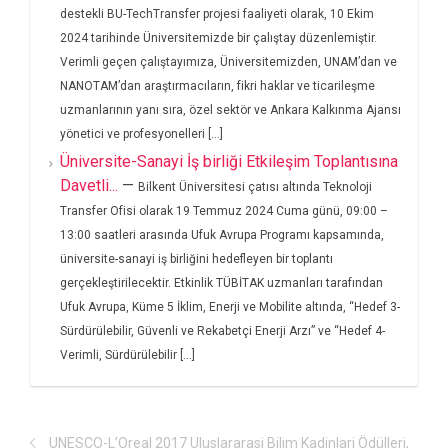
destekli BU-TechTransfer projesi faaliyeti olarak, 10 Ekim
2024 tarihinde Üniversitemizde bir çalıştay düzenlemiştir.
Verimli geçen çalıştayımıza, Üniversitemizden, UNAM’dan ve
NANOTAM’dan araştırmacıların, fikri haklar ve ticarileşme
uzmanlarının yanı sıra, özel sektör ve Ankara Kalkınma Ajansı
yönetici ve profesyonelleri [...]
Üniversite-Sanayi İş birliği Etkileşim Toplantısına
Davetli...
—
Bilkent Üniversitesi çatısı altında Teknoloji
Transfer Ofisi olarak 19 Temmuz 2024 Cuma günü, 09:00 –
13:00 saatleri arasında Ufuk Avrupa Programı kapsamında,
üniversite-sanayi iş birliğini hedefleyen bir toplantı
gerçekleştirilecektir. Etkinlik TÜBİTAK uzmanları tarafından
Ufuk Avrupa, Küme 5 İklim, Enerji ve Mobilite altında, “Hedef 3-
Sürdürülebilir, Güvenli ve Rekabetçi Enerji Arzı” ve “Hedef 4-
Verimli, Sürdürülebilir [...]
UNESCO-L’Oreal 2017 Uluslararasi Bilim Kadinlari Ödülleri,