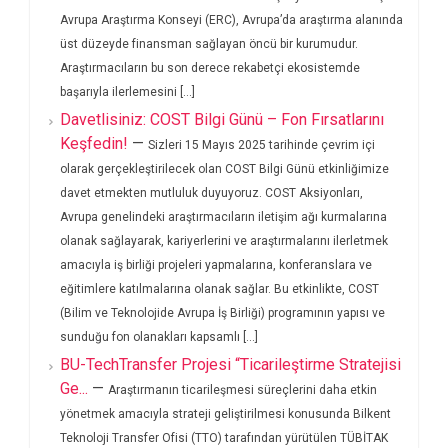
Avrupa Araştırma Konseyi (ERC), Avrupa’da araştırma alanında
üst düzeyde finansman sağlayan öncü bir kurumudur.
Araştırmacıların bu son derece rekabetçi ekosistemde
başarıyla ilerlemesini [...]
Davetlisiniz: COST Bilgi Günü – Fon Fırsatlarını
Keşfedin!
—
Sizleri 15 Mayıs 2025 tarihinde çevrim içi
olarak gerçekleştirilecek olan COST Bilgi Günü etkinliğimize
davet etmekten mutluluk duyuyoruz. COST Aksiyonları,
Avrupa genelindeki araştırmacıların iletişim ağı kurmalarına
olanak sağlayarak, kariyerlerini ve araştırmalarını ilerletmek
amacıyla iş birliği projeleri yapmalarına, konferanslara ve
eğitimlere katılmalarına olanak sağlar. Bu etkinlikte, COST
(Bilim ve Teknolojide Avrupa İş Birliği) programının yapısı ve
sunduğu fon olanakları kapsamlı [...]
BU-TechTransfer Projesi “Ticarileştirme Stratejisi
Ge...
—
Araştırmanın ticarileşmesi süreçlerini daha etkin
yönetmek amacıyla strateji geliştirilmesi konusunda Bilkent
Teknoloji Transfer Ofisi (TTO) tarafından yürütülen TÜBİTAK