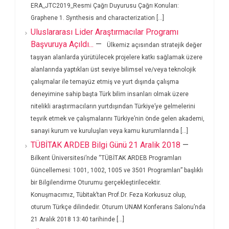
ERA_JTC2019_Resmi Çağrı Duyurusu Çağrı Konuları:
Graphene 1. Synthesis and characterization [...]
Uluslararası Lider Araştırmacılar Programı
Başvuruya Açıldı...
—
Ülkemiz açısından stratejik değer
taşıyan alanlarda yürütülecek projelere katkı sağlamak üzere
alanlarında yaptıkları üst seviye bilimsel ve/veya teknolojik
çalışmalar ile temayüz etmiş ve yurt dışında çalışma
deneyimine sahip başta Türk bilim insanları olmak üzere
nitelikli araştırmacıların yurtdışından Türkiye’ye gelmelerini
teşvik etmek ve çalışmalarını Türkiye’nin önde gelen akademi,
sanayi kurum ve kuruluşları veya kamu kurumlarında [...]
TÜBİTAK ARDEB Bilgi Günü 21 Aralik 2018
—
Bilkent Üniversitesi’nde “TÜBİTAK ARDEB Programları
Güncellemesi: 1001, 1002, 1005 ve 3501 Programları” başlıklı
bir Bilgilendirme Oturumu gerçekleştirilecektir.
Konuşmacımız, Tübitak’tan Prof.Dr. Feza Korkusuz olup,
oturum Türkçe dilindedir. Oturum UNAM Konferans Salonu’nda
21 Aralık 2018 13:40 tarihinde [...]