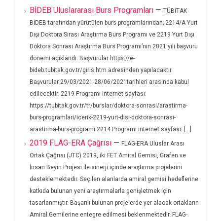
BİDEB Uluslararası Burs Programları
—
TÜBİTAK
BİDEB tarafından yürütülen burs programlarından; 2214/A Yurt
Dışı Doktora Sırası Araştırma Burs Programı ve 2219 Yurt Dışı
Doktora Sonrası Araştırma Burs Programı’nın 2021 yılı başvuru
dönemi açıklandı. Başvurular https://e-
bideb.tubitak.gov.tr/giris.htm adresinden yapılacaktır.
Başvurular 29/03/2021-28/06/2021tarihleri arasında kabul
edilecektir. 2219 Programı internet sayfası:
https://tubitak.gov.tr/tr/burslar/doktora-sonrasi/arastirma-
burs-programlari/icerik-2219-yurt-disi-doktora-sonrasi-
arastirma-burs-programi 2214 Programı internet sayfası: [...]
2019 FLAG-ERA Çağrısı
—
FLAG-ERA Uluslar Arası
Ortak Çağrısı (JTC) 2019, iki FET Amiral Gemisi, Grafen ve
İnsan Beyin Projesi ile sinerji içinde araştırma projelerini
desteklemektedir. Seçilen alanlarda amiral gemisi hedeflerine
katkıda bulunan yeni araştırmalarla genişletmek için
tasarlanmıştır. Başarılı bulunan projelerde yer alacak ortakların
Amiral Gemilerine entegre edilmesi beklenmektedir. FLAG-