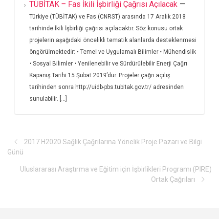
TÜBİTAK – Fas İkili İşbirliği Çağrısı Açılacak
—
Türkiye (TÜBİTAK) ve Fas (CNRST) arasında 17 Aralık 2018
tarihinde İkili İşbirliği çağrısı açılacaktır. Söz konusu ortak
projelerin aşağıdaki öncelikli tematik alanlarda desteklenmesi
öngörülmektedir: • Temel ve Uygulamalı Bilimler • Mühendislik
• Sosyal Bilimler • Yenilenebilir ve Sürdürülebilir Enerji Çağrı
Kapanış Tarihi 15 Şubat 2019’dur. Projeler çağrı açılış
tarihinden sonra http://uidb-pbs.tubitak.gov.tr/ adresinden
sunulabilir. [...]
2017 H2020 Sağlık Çağrılarına Yönelik Proje Pazarı ve Bilgi
Günü
Uluslararası Araştırma ve Eğitim için İşbirlikleri Programı (PIRE)
Ortak Çağrıları