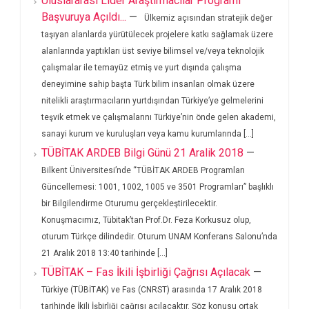
Uluslararası Lider Araştırmacılar Programı
Başvuruya Açıldı...
—
Ülkemiz açısından stratejik değer
taşıyan alanlarda yürütülecek projelere katkı sağlamak üzere
alanlarında yaptıkları üst seviye bilimsel ve/veya teknolojik
çalışmalar ile temayüz etmiş ve yurt dışında çalışma
deneyimine sahip başta Türk bilim insanları olmak üzere
nitelikli araştırmacıların yurtdışından Türkiye’ye gelmelerini
teşvik etmek ve çalışmalarını Türkiye’nin önde gelen akademi,
sanayi kurum ve kuruluşları veya kamu kurumlarında [...]
TÜBİTAK ARDEB Bilgi Günü 21 Aralik 2018
—
Bilkent Üniversitesi’nde “TÜBİTAK ARDEB Programları
Güncellemesi: 1001, 1002, 1005 ve 3501 Programları” başlıklı
bir Bilgilendirme Oturumu gerçekleştirilecektir.
Konuşmacımız, Tübitak’tan Prof.Dr. Feza Korkusuz olup,
oturum Türkçe dilindedir. Oturum UNAM Konferans Salonu’nda
21 Aralık 2018 13:40 tarihinde [...]
TÜBİTAK – Fas İkili İşbirliği Çağrısı Açılacak
—
Türkiye (TÜBİTAK) ve Fas (CNRST) arasında 17 Aralık 2018
tarihinde İkili İşbirliği çağrısı açılacaktır. Söz konusu ortak