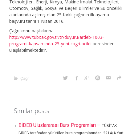
Teknolojileri, Enerji, Kimya, Makine İmalat Teknolojileri,
Otomotiv, Sağlık, Sosyal ve Beşeri Bilimler ve Su öncelikli
alanlarında açılmış olan 25 farklı çağrının ilk aşama
başvuru tarihi 1 Nisan 2016.
Çağrı konu başlıklarına
http://www.tubitak.gov.tr/tr/duyuru/ardeb-1003-
programi-kapsaminda-25-yeni-cagri-acildi
adresinden
ulaşılabilmektedir.r.
Çağrı
Similar posts
BİDEB Uluslararası Burs Programları
—
TÜBİTAK
BİDEB tarafından yürütülen burs programlarından; 2214/A Yurt