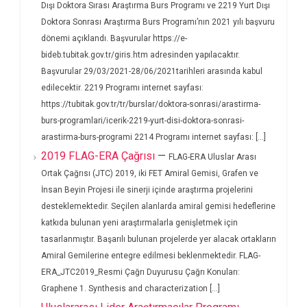
Dışı Doktora Sırası Araştırma Burs Programı ve 2219 Yurt Dışı
Doktora Sonrası Araştırma Burs Programı’nın 2021 yılı başvuru
dönemi açıklandı. Başvurular https://e-
bideb.tubitak.gov.tr/giris.htm adresinden yapılacaktır.
Başvurular 29/03/2021-28/06/2021tarihleri arasında kabul
edilecektir. 2219 Programı internet sayfası:
https://tubitak.gov.tr/tr/burslar/doktora-sonrasi/arastirma-
burs-programlari/icerik-2219-yurt-disi-doktora-sonrasi-
arastirma-burs-programi 2214 Programı internet sayfası: [...]
2019 FLAG-ERA Çağrısı
—
FLAG-ERA Uluslar Arası
Ortak Çağrısı (JTC) 2019, iki FET Amiral Gemisi, Grafen ve
İnsan Beyin Projesi ile sinerji içinde araştırma projelerini
desteklemektedir. Seçilen alanlarda amiral gemisi hedeflerine
katkıda bulunan yeni araştırmalarla genişletmek için
tasarlanmıştır. Başarılı bulunan projelerde yer alacak ortakların
Amiral Gemilerine entegre edilmesi beklenmektedir. FLAG-
ERA_JTC2019_Resmi Çağrı Duyurusu Çağrı Konuları:
Graphene 1. Synthesis and characterization [...]